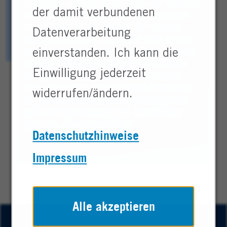
Besonders wichtig ist mir auch der Umgang
der damit verbundenen
mit Beinahe-Unfällen, den sogenannten
Near Misses. Wenn jemand auf nassem
Datenverarbeitung
Boden ausrutscht, aber nicht fällt, ist das
ein Warnsignal. Mit meinem Team betreue
einverstanden. Ich kann die
ich das System, mit dem wir Near Misses
Einwilligung jederzeit
erfassen und bearbeiten. Alles in allem
kann ich sagen, dass ich stolz darauf bin,
widerrufen/ändern.
täglich zum Schutz unserer Kolleginnen
und Kollegen beizutragen. Das ist eine
Aufgabe, die mich erfüllt."
Datenschutzhinweise
Impressum
Alle akzeptieren