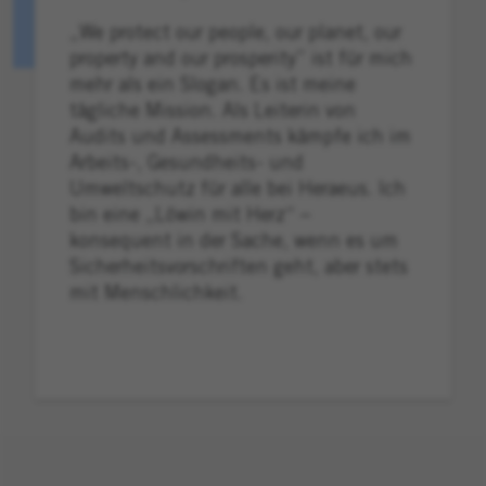
„We protect our people, our planet, our
property and our prosperity” ist für mich
mehr als ein Slogan. Es ist meine
tägliche Mission. Als Leiterin von
Audits und Assessments kämpfe ich im
Arbeits-, Gesundheits- und
Umweltschutz für alle bei Heraeus. Ich
bin eine „Löwin mit Herz“ –
konsequent in der Sache, wenn es um
Sicherheitsvorschriften geht, aber stets
mit Menschlichkeit.