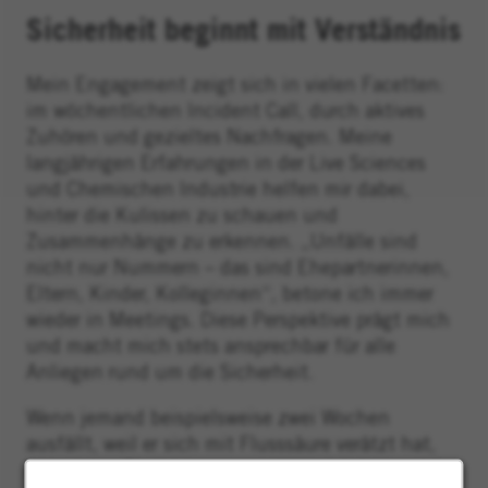
Sicherheit beginnt mit Verständnis
Mein Engagement zeigt sich in vielen Facetten:
im wöchentlichen Incident Call, durch aktives
Zuhören und gezieltes Nachfragen. Meine
langjährigen Erfahrungen in der Live Sciences
und Chemischen Industrie helfen mir dabei,
hinter die Kulissen zu schauen und
Zusammenhänge zu erkennen. „Unfälle sind
nicht nur Nummern – das sind Ehepartnerinnen,
Eltern, Kinder, Kolleginnen“, betone ich immer
wieder in Meetings. Diese Perspektive prägt mich
und macht mich stets ansprechbar für alle
Anliegen rund um die Sicherheit.
Wenn jemand beispielsweise zwei Wochen
ausfällt, weil er sich mit Flusssäure verätzt hat,
braucht es Einfühlungsvermögen. Ich kann nicht