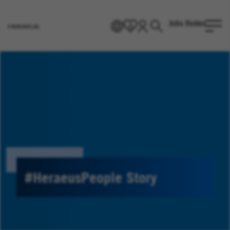
Jobs finden
DE
0
Heraeus
Homepage
#HeraeusPeople Story