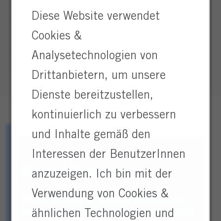
einfach sagen: „Hier, du hast da nicht
Diese Website verwendet
aufgepasst.“ Die Realität ist komplexer. Es gibt
Vorfälle, in denen Mitarbeitende nachlässig
Cookies &
waren. Und es gibt Unfälle, bei denen jemand
abgelenkt war, weil beispielsweise das Kind zu
Analysetechnologien von
Hause krank ist.
Drittanbietern, um unsere
Dienste bereitzustellen,
kontinuierlich zu verbessern
und Inhalte gemäß den
Interessen der BenutzerInnen
Ein Schritt voraus
anzuzeigen. Ich bin mit der
Verwendung von Cookies &
Meine Aufgabe ist es, diese Unterschiede
zu erkennen und entsprechend zu handeln.
ähnlichen Technologien und