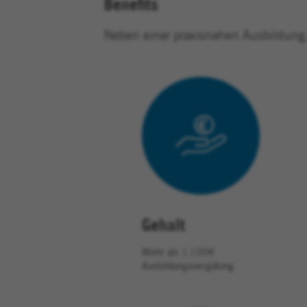
Benefits
Neben einer praxisnahen Ausbildung, 
Gehalt
Mehr als 1.100€
Ausbildungsvergütung