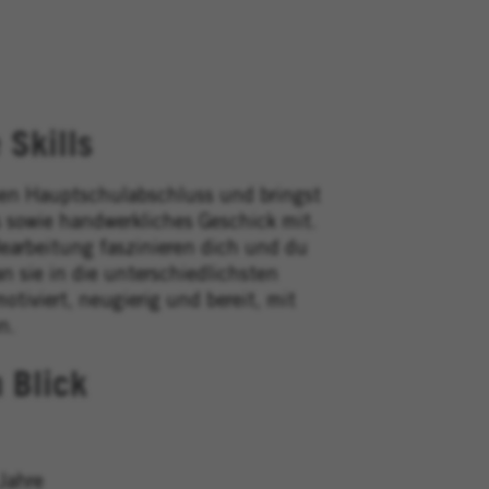
 Skills
en Hauptschulabschluss und bringst
 sowie handwerkliches Geschick mit.
earbeitung faszinieren dich und du
n sie in die unterschiedlichsten
otiviert, neugierig und bereit, mit
n.
n Blick
Jahre