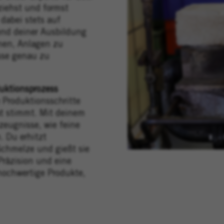
ziehst und formst
dabei stets auf
nd deiner Ausbildung
anen, Anlagen zu
sse genau zu
uktionsprozess
e Produktionsschritte
ät stimmt. Mit deinem
eugnisse, wie feine
. Du erhitzt
 Schmelze und gießt sie
Präzision und eine
hochwertige Produkte,