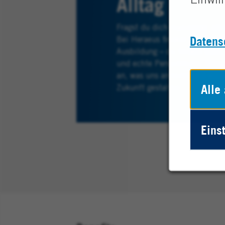
Alltag
Einwil
Fragst du dich manchmal, ob 
Datens
Bei Heraeus findest du mehr a
Ausbildung – du findest Sinn,
und echte Perspektiven. Neugi
an, was uns antreibt und wie
Alle
Zukunft gestalten.
Eins