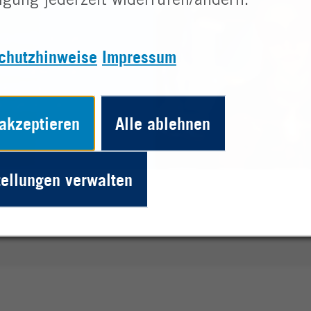
ligung jederzeit widerrufen/ändern.
da noch mehr geht?
chutzhinweise
Impressum
ls nur eine
 ein starkes Team
erig? Dann sieh dir
 wir gemeinsam
 akzeptieren
Alle ablehnen
tellungen verwalten