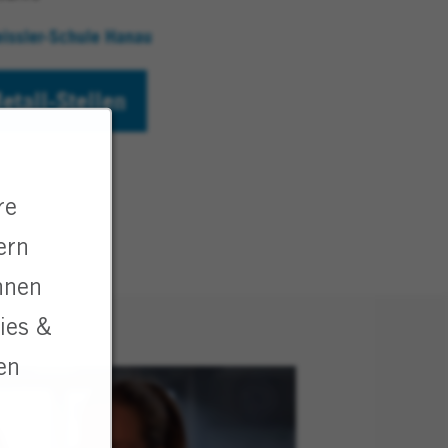
issler-Schule Hanau
(wird in einem neuen Fenster geöffnet)
etall-Stellen
re
ern
nnen
ies &
en