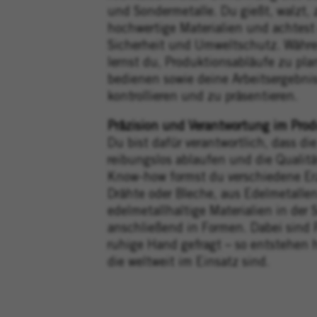
und Sondermetalle. Du gießt, walzt, 
hochwertige Materialien und achtest 
Sicherheit und Umweltschutz. Währe
lernst du, Produktionsabläufe zu pl
bedienen sowie deine Arbeitsergebni
kontrollieren und zu präsentieren.
Präzision und Verantwortung im Prod
Du bist dafür verantwortlich, dass di
reibungslos ablaufen und die Qualit
Know-how formst du verschiedene Erz
Drähte oder Bleche, aus Edelmetallen
edelmetallhaltige Materialien in der
anschließend in Formen. Dabei sind 
ruhige Hand gefragt – so entstehen 
die weltweit im Einsatz sind.