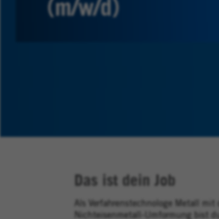
(m/w/d)
Das ist dein Job
Als Verfahrenstechnologe Metall mit
Nichteisenmetall-Umformung bist du 