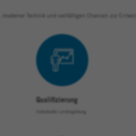
moderner Technik und vielfältigen Chancen zur Entwickl
Qualifizierung
Individuelle Lernbegleitung