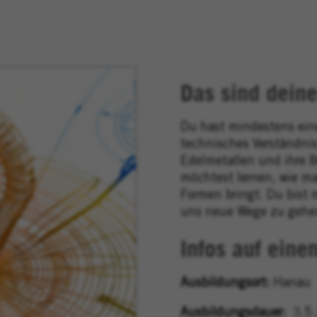
Das sind deine
Du hast mindestens ein
technisches Verständnis
Edelmetallen und ihre B
möchtest lernen, wie ma
Formen bringt. Du bist m
uns neue Wege zu gehe
Infos auf eine
Ausbildungsort:
Hanau
Ausbildungsdauer:
3,5 