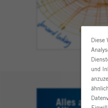
Diese 
Analys
Dienst
und In
anzuze
ähnlic
Datenv
Alles andere