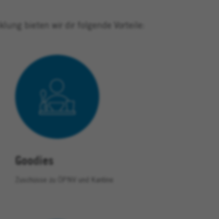
ung bieten wir dir folgende Vorteile:
Goodies
Zuschüsse zu ÖPNV und Kantine