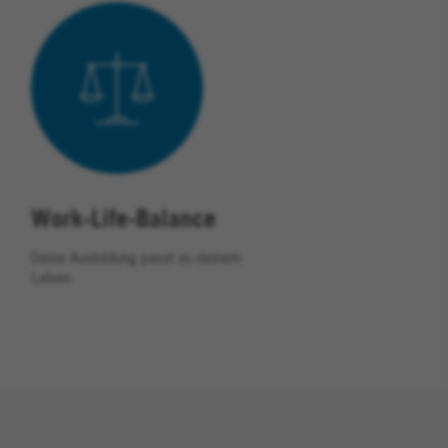
Work-Life-Balance
Deine Ausbildung passt zu deinem
Leben.