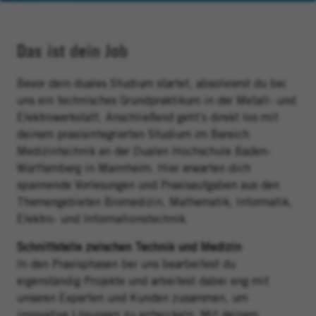
Das ist dein Job
Bevor dein duales Studium startet, absolvierst du bei
uns ein technisches Grundpraktikum in der Metall- und
Elektrowerkstatt. Anschließend geht’s direkt los mit
deinem praxisintegrierten Studium im Bereich
Medizintechnik an der Dualen Hochschule Baden-
Württemberg in Mannheim. Hier erwarten dich
spannende Vorlesungen und Praxisaufgaben aus den
Themengebieten Biomedizin, Mathematik, Informatik,
Elektro- und Informationstechnik.
Schnittstelle zwischen Technik und Medizin
In den Praxisphasen bei uns bearbeitest du
eigenständig Projekte und arbeitest dabei eng mit
unseren Experten und Kunden zusammen, um
innovative Lösungen zu entwickeln.
Mit deinem