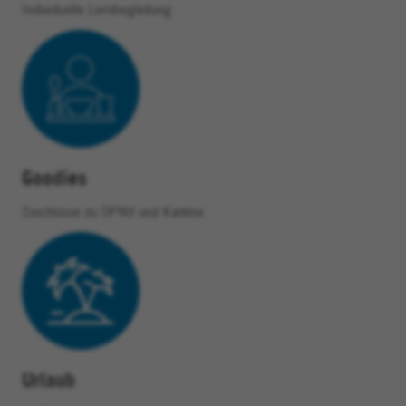
Individuelle Lernbegleitung
Goodies
Zuschüsse zu ÖPNV und Kantine
Urlaub