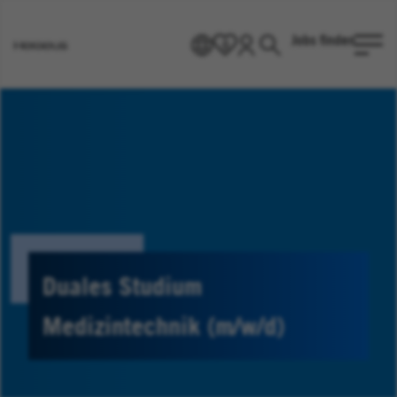
Jobs finden
DE
0
Heraeus
Homepage
Duales Studium
Medizintechnik (m/w/d)