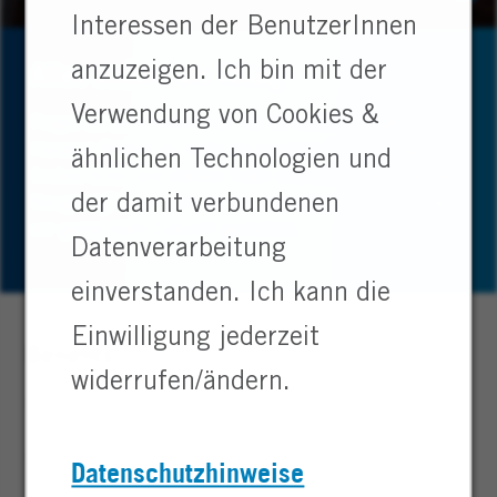
Interessen der BenutzerInnen
Alles andere als Alltag
anzuzeigen. Ich bin mit der
Verwendung von Cookies &
Fragst du dich manchmal, ob da noch mehr geht? Bei
Heraeus findest du mehr als nur eine Ausbildung – du
ähnlichen Technologien und
findest Sinn, ein starkes Team und echte Perspektiven.
der damit verbundenen
Neugierig? Dann sieh dir an, was uns antreibt und wie
wir gemeinsam Zukunft gestalten.
Datenverarbeitung
einverstanden. Ich kann die
Einwilligung jederzeit
Benefits
widerrufen/ändern.
Neben einer praxisnahen Ausbildung, moderner
Technik und vielfältigen Chancen zur
Entwicklung bieten wir dir folgende Vorteile:
Datenschutzhinweise