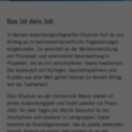
Das ist dein Job
In deinem ausbildungsintegrierten Studium bist du von
Anfang an in betriebswirtschaftliche Fragestellungen
eingebunden. Du arbeitest an der Weiterentwicklung
von Prozessen und übernimmst Verantwortung in
Projekten, die du mit verschiedenen Teams bearbeitest.
Der Austausch mit Kollegen, Geschäftspartnern und
Kunden aus aller Welt gehört ebenso zu deinem Alltag
wie die Teamarbeit.
Dein Studium an der Hochschule Mainz startet im
ersten Ausbildungsjahr und findet parallel zur Praxis
statt. An zwei Tagen pro Woche besuchst du die
Hochschule und studierst in Lerngruppen. Dabei
erwirbst du Grundlagenwissen, das du später anwenden
kannst. Bereits im ersten Jahr nimmst du an der