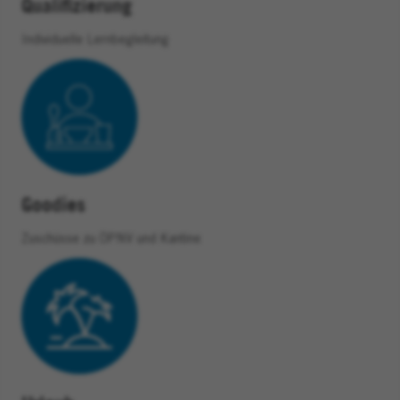
Qualifizierung
Individuelle Lernbegleitung
Goodies
Zuschüsse zu ÖPNV und Kantine