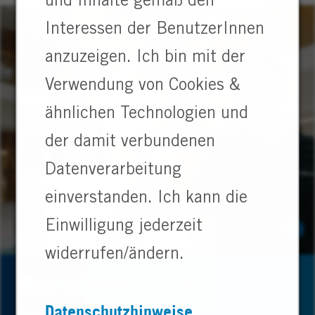
und Inhalte gemäß den
Interessen der BenutzerInnen
anzuzeigen. Ich bin mit der
Verwendung von Cookies &
ähnlichen Technologien und
der damit verbundenen
Datenverarbeitung
einverstanden. Ich kann die
Einwilligung jederzeit
widerrufen/ändern.
Mehr als Zahlen & Prozesse
Datenschutzhinweise