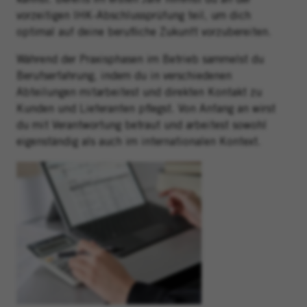
vorzeitigen IHK-Abschlussprüfung teil, um dich
optimal auf deine berufliche Zukunft vorzubereiten.
Während der Praxisphasen im Betrieb sammelst du
Berufserfahrung, indem du in verschiedenen
Abteilungen mitarbeitest und direkten Kontakt zu
Kunden und Lieferanten pflegst. Von Anfang an wirst
du mit Verantwortung betraut und arbeitest sowohl
eigenständig als auch im internationalen Kontext.