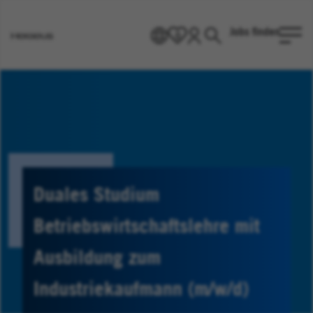
Jobs finden
DE
0
Heraeus
Homepage
Duales Studium
Betriebswirtschaftslehre mit
Ausbildung zum
Industriekaufmann (m/w/d)