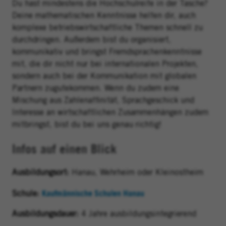
Du hast mindestens die Hochschulreife in der Tasche?
Deine mathematischen Kenntnisse helfen dir, auch
komplexe betriebswirtschaftliche Themen schnell zu
durchdringen. Außerdem bist du organisiert,
kommunikativ und bringst Fremdsprachenkenntnisse
mit, die dir nicht nur bei internationalen Projekten,
sondern auch bei der Kommunikation mit globalen
Partnern zugutekommen. Wenn du zudem eine
Mischung aus Zahlenaffinität, Sprachgeschick und
Interesse an wirtschaftlichen Zusammenhängen zudem
mitbringst, bist du bei uns genau richtig!
Infos auf einen Blick
Ausbildungsort:
Hanau, Wehrheim oder Kleinostheim
Kaufmännische Schulen Hanau
(wird in einem neuen Fen
Schule:
Ausbildungsdauer:
4 Jahre ausbildungsintegrierend