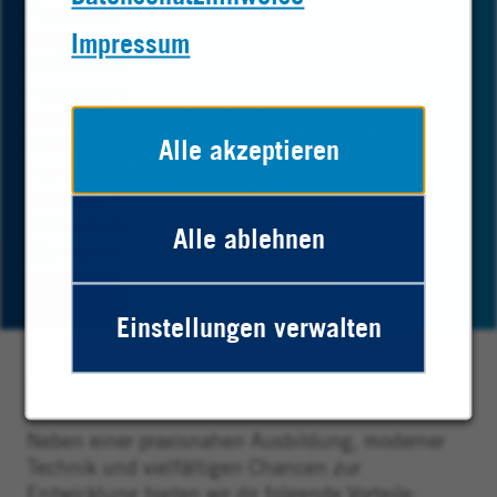
Fragst du dich manchmal, ob Büro wirklich nur
Routine bedeutet? Als Industriekaufmann oder -frau
Impressum
bei Heraeus gestaltest du weit mehr als Abläufe: Du
bewegst Projekte, Menschen und Zukunft.
Ob Einkauf, Personal oder Vertrieb: Du bist mitten im
Geschehen und siehst jeden Tag, wie aus deinen
Alle akzeptieren
Entscheidungen echte Wirkung entsteht.
Bist du bereit, herauszufinden, wie vielseitig ein Job
sein kann? Dann tauche ein in die Welt der
Alle ablehnen
Industriekaufleute und entdecke Möglichkeiten, die
dich weiterbringen.
Einstellungen verwalten
Benefits
Neben einer praxisnahen Ausbildung, moderner
Technik und vielfältigen Chancen zur
Entwicklung bieten wir dir folgende Vorteile: