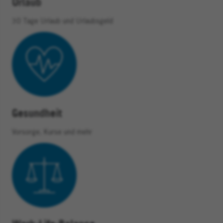
Urlaub
30 Tage Urlaub und Urlaubsgeld
Gesundheit
Vorsorge, Kurse und mehr