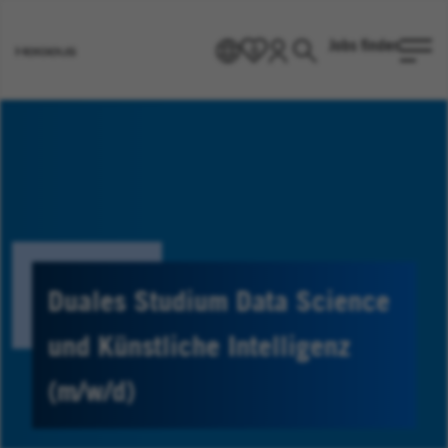
Jobs finden
DE
0
Heraeus
Homepage
Duales Studium Data Science
und Künstliche Intelligenz
(m/w/d)