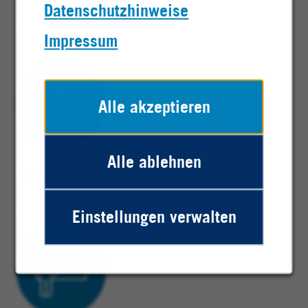
Datenschutzhinweise
Technik und vielfältigen Chancen zur
Entwicklung bieten wir dir folgende Vorteile:
Impressum
Alle akzeptieren
Alle ablehnen
Gehalt
Mehr als 1.100€
Einstellungen verwalten
Ausbildungsvergütung