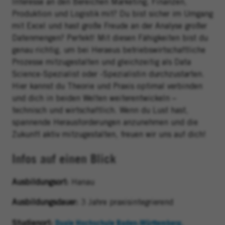
Interesse
an den
Bereichen Marketing, Finanzen
,
Produktion
und Logistik
mit?
Du bist sicher im Umgang
mit Exce
l und hast große Freude an der Analyse
großer
Datenmengen
?
Perfekt! Mit diesen Fähigkeiten bist du
genau richtig, um bei Heraeus betriebswirtschaftliche
Prozesse mitzugestalten und gleichzeitig als
Data
Science
-Spezialist oder -Spezialistin durchzustarten.
Hier kannst du Theorie und Praxis optimal verbinden
und dich in beiden Welten weiterentwickeln –
technisch und wirtschaftlich. Wenn du Lust hast,
spannende Herausforderungen anzunehmen und die
Zukunft aktiv mitzugestalten, freuen wir uns auf dich!
Infos auf einen Blick
Ausbildungsort:
Hanau
Ausbildungsdauer:
3 Jahre praxisintegrierend
Duale Hochschule Baden-Württemberg,
Studienort: