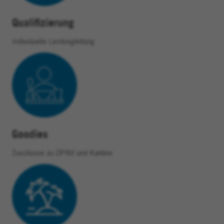
Qualifizierung
Individuelle Lernbegleitung
Goodies
Zuschüsse zu ÖPNV und Kantine