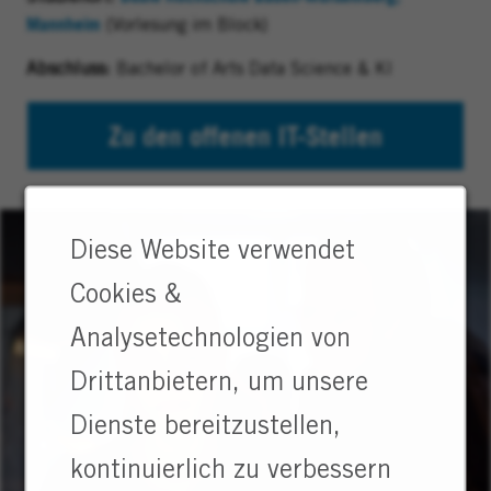
Mannheim
(wird in einem neuen Fenster geöffnet)
(Vorlesung im Block)
Abschluss:
Bachelor of Arts Data Science & KI
Zu den offenen IT-Stellen
Diese Website verwendet
Cookies &
Analysetechnologien von
Drittanbietern, um unsere
Dienste bereitzustellen,
kontinuierlich zu verbessern