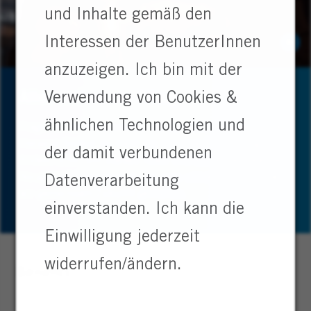
und Inhalte gemäß den
Interessen der BenutzerInnen
anzuzeigen. Ich bin mit der
Alles andere als Alltag
Verwendung von Cookies &
ähnlichen Technologien und
Fragst du dich manchmal, ob da noch mehr geht? Bei
Heraeus findest du mehr als nur eine Ausbildung – du
der damit verbundenen
findest Sinn, ein starkes Team und echte Perspektiven.
Neugierig? Dann sieh dir an, was uns antreibt und wie
Datenverarbeitung
wir gemeinsam Zukunft gestalten.
einverstanden. Ich kann die
Einwilligung jederzeit
widerrufen/ändern.
Benefits
Neben einer praxisnahen Ausbildung, moderner