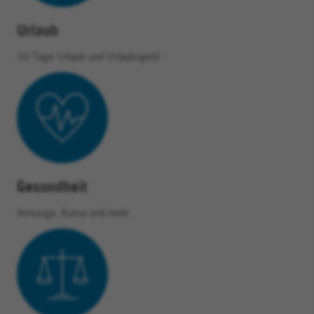
Urlaub
30 Tage Urlaub und Urlaubsgeld
Gesundheit
Vorsorge, Kurse und mehr