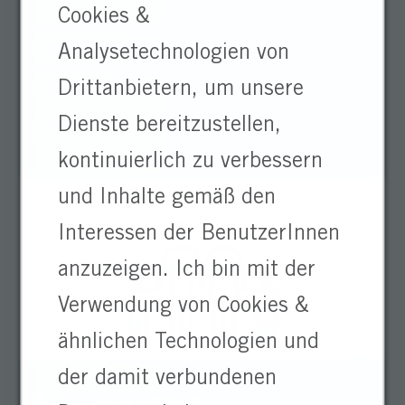
Cookies &
Wir machen Ihnen den ersten Tag leicht - mit
klarer Anleitung, hilfreichen Tools und allem, was
Analysetechnologien von
Sie brauchen, um sich von Anfang an wie zu
Drittanbietern, um unsere
Hause zu fühlen.
Dienste bereitzustellen,
kontinuierlich zu verbessern
und Inhalte gemäß den
Interessen der BenutzerInnen
anzuzeigen. Ich bin mit der
Verwendung von Cookies &
ähnlichen Technologien und
der damit verbundenen
Familienakademie