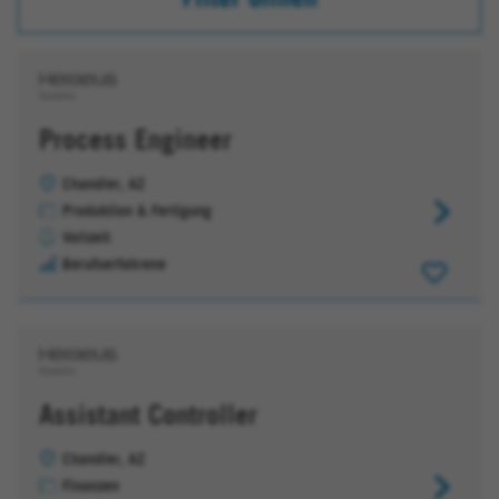
Process Engineer
Chandler, AZ
Produktion & Fertigung
Process
Vollzeit
Engineer
Berufserfahrene
Assistant Controller
Chandler, AZ
Finanzen
Assistant