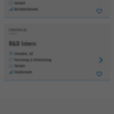
Vollzeit
Controller
Berufserfahrene
R&D Intern
Chandler, AZ
Forschung & Entwicklung
R&D
Teilzeit
Intern
Studierende