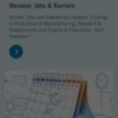
Heraeus: Jobs & Karriere
Sichere Jobs und Karriere bei Heraeus. Einstieg
in Produktion & Manufacturing, Research &
Development und Experts & Executives. Jetzt
bewerben!