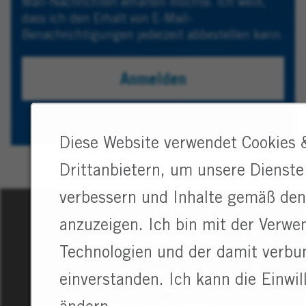
Mail-Nachrichten erhalten möchte. Ich weiß,
ersten
dass ich den Erhalt von E-Mail-
Buchstaben
Benachrichtigungen jederzeit abbestellen kann.
eines
Ortes,
Anmelden
und
treffen
Sie
dann
Diese Website verwendet Cookies 
eine
Auswahl
Drittanbietern, um unsere Dienste 
aus
den
verbessern und Inhalte gemäß den
Vorschlägen.
anzuzeigen. Ich bin mit der Verwe
Klicken
MATERIALS. INNOVATIONS.
Sie
Technologien und der damit verbu
FOR GENERATIONS.
danach
Cookie Information
auf
einverstanden. Ich kann die Einwil
Sitemap
„Hinzufügen“,