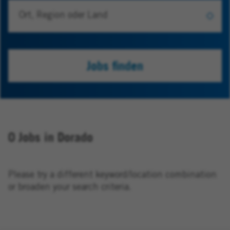
Jobs finden
0 Jobs in Dorado
Please try a different keyword/location combination
or broaden your search criteria.