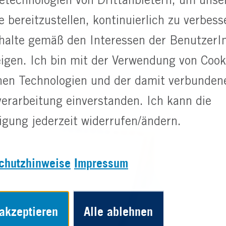
etechnologien von Drittanbietern, um unse
e bereitzustellen, kontinuierlich zu verbess
halte gemäß den Interessen der BenutzerI
igen. Ich bin mit der Verwendung von Cook
hen Technologien und der damit verbunden
erarbeitung einverstanden. Ich kann die
ligung jederzeit widerrufen/ändern.
chutzhinweise
Impressum
 akzeptieren
Alle ablehnen