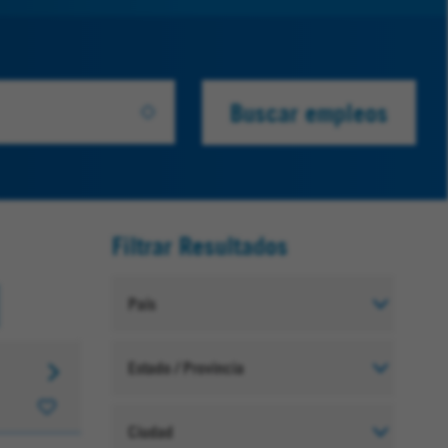
Buscar empleos
Filtrar Resultados
País
Estado / Provincia
Ciudad