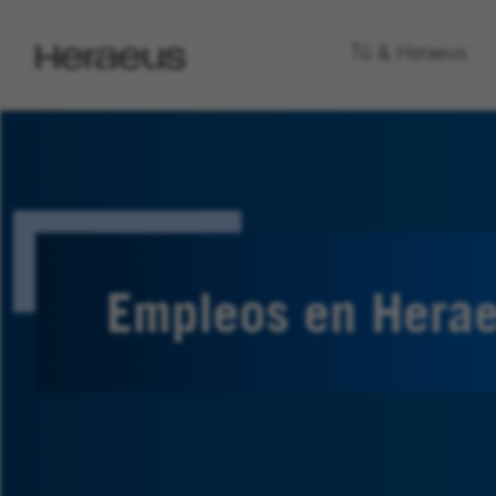
Go
Tú & Heraeus
to
Heraeus
Homepage
Empleos en Hera