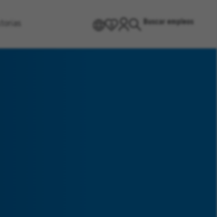
Buscar empleos
torias
ES
0