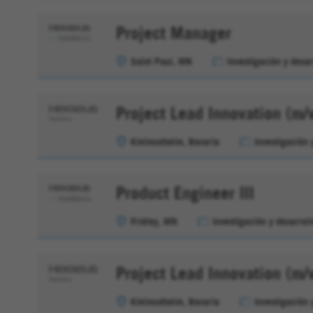
Project Manager
Saint Paul, MN
Investigación y desar
Project Lead Innovation (m/
Kleinostheim, Bavaria
Investigación 
Product Engineer III
Fridley, MN
Investigación y desarrol
Project Lead Innovation (m/
Kleinostheim, Bavaria
Investigación 