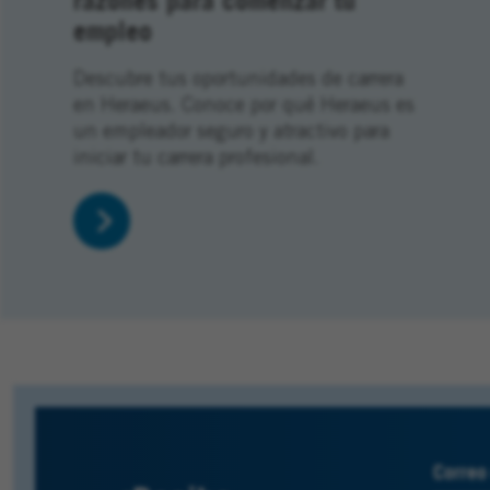
empleo
Descubre tus oportunidades de carrera
en Heraeus. Conoce por qué Heraeus es
un empleador seguro y atractivo para
iniciar tu carrera profesional.
Correo