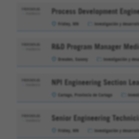
Process Development Engine
Fridley, MN
Investigación y desarrol
R&D Program Manager Medic
Dresden, Saxony
Investigación y des
NPI Engineering Section Le
Cartago, Provincia de Cartago
Invest
Senior Engineering Technici
Fridley, MN
Investigación y desarrol