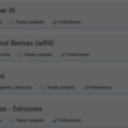
er III
lo
Tiempo completo
Profesionales
al Devices (m/f/d)
arrollo
Tiempo completo
Profesionales
ad
igación y desarrollo
Tiempo completo
Profesionales
an - Extrusions
lo
Tiempo completo
Profesionales