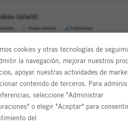
ation (m/w/d)
esarrollo
Tiempo completo
Profesionales
ce (m/w/d)
amos cookies y otras tecnologías de seguim
dmitir la navegación, mejorar nuestros pro
esarrollo
Tiempo completo
Profesionales
icios, apoyar nuestras actividades de marke
er II
cionar contenido de terceros. Para adminis
igación y desarrollo
Tiempo completo
Profesionales
eferencias, seleccione "Administrar
uraciones" o elegir "Aceptar" para consentir
rs (m/f/d)
timiento del
arrollo
Tiempo completo
Profesionales