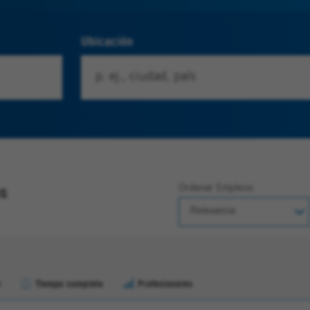
Ubicación
bs
Ordenar Empleos
o
Tiempo completo
Profesionales