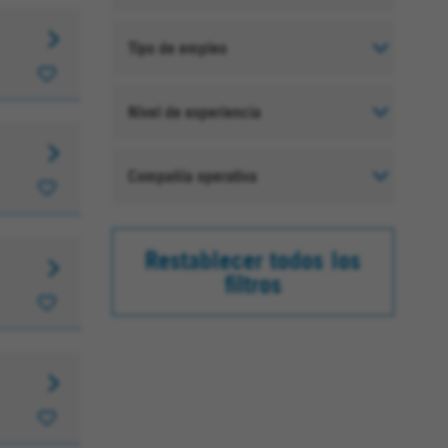
Tipo de empleo
Nivel de experiencia
Compañía operativa
Restablecer todos los
filtros