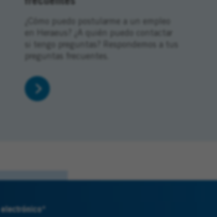
¿Cómo puedo postularme a un empleo
en Heraeus? ¿A quién puedo contactar
si tengo preguntas? Respondemos a tus
preguntas frecuentes.
 electrónico