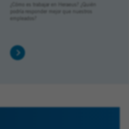
¿Cómo es trabajar en Heraeus? ¿Quién
podría responder mejor que nuestros
empleados?