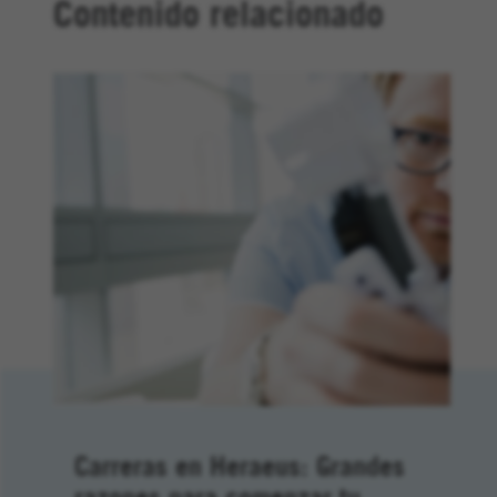
Contenido relacionado
Carreras en Heraeus: Grandes
razones para comenzar tu