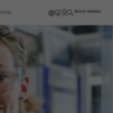
Buscar empleos
torias
ES
0