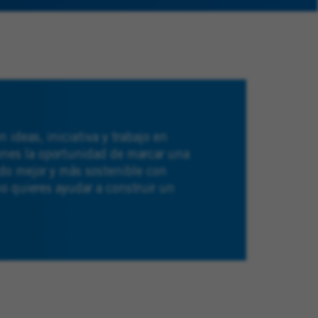
 ideas, iniciativa y trabajo en
ienes la oportunidad de marcar una
do mejor y más sostenible con
o quieres ayudar a construir un