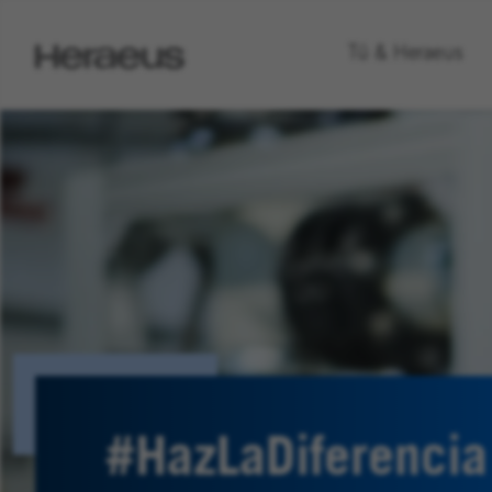
Go
Tú & Heraeus
to
Heraeus
Homepage
#HazLaDiferencia