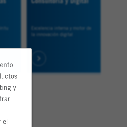
tas
Consultoría y Digital
íritu
Excelencia interna y motor de
la innovación digital
iento
ductos
ting y
trar
 el