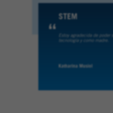
STEM
Estoy agradecida de poder s
tecnología y como madre.
Katharina Musiol