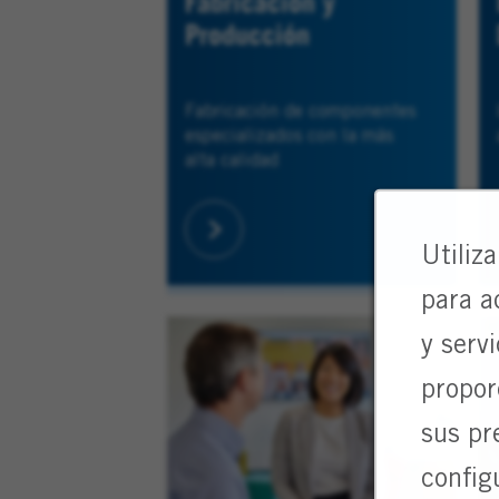
Fabricación y
Producción
Fabricación de componentes
especializados con la más
alta calidad
Utiliz
para a
y serv
propor
sus pr
config