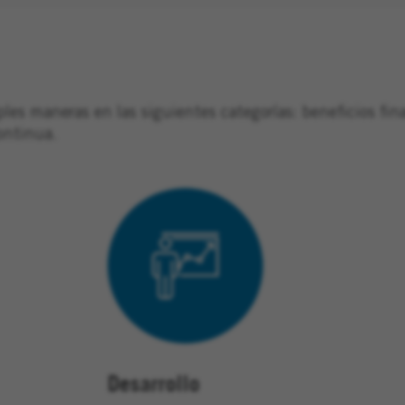
s maneras en las siguientes categorías: beneficios finan
continua.
Desarrollo