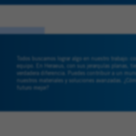
Todos buscamos lograr algo en nuestro trabajo: con
equipo. En Heraeus, con sus jerarquías planas, t
verdadera diferencia. Puedes contribuir a un mun
nuestros materiales y soluciones avanzadas. ¿Cóm
futuro mejor?