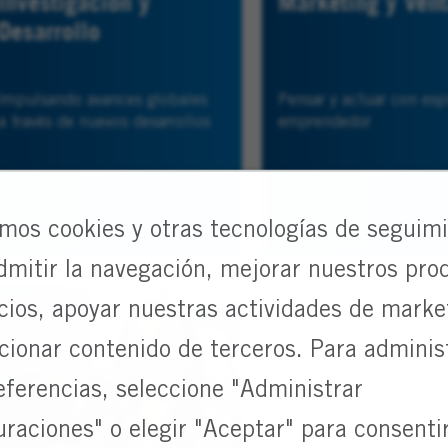
Investigación y
Marketing y Ven
Desarrollo
Impulsando avances globales
Pensar y actuar con esp
a través de nuevos desarrollos
emprendedor
amos cookies y otras tecnologías de seguim
dmitir la navegación, mejorar nuestros pro
icios, apoyar nuestras actividades de marke
cionar contenido de terceros. Para adminis
eferencias, seleccione "Administrar
uraciones" o elegir "Aceptar" para consentir