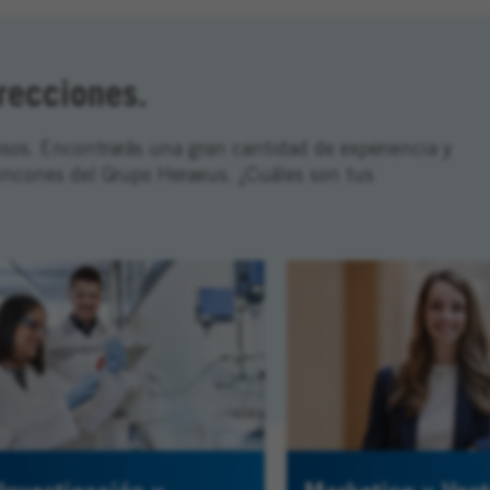
recciones.
os. Encontrarás una gran cantidad de experiencia y
incones del Grupo Heraeus. ¿Cuáles son tus