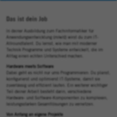
Das ist dein Job
In deiner Ausbildung zum Fachinformatiker für
Anwendungsentwicklung (m/w/d) wirst du zum IT-
Allroundtalent. Du lernst, wie man mit moderner
Technik Programme und Systeme entwickelt, die im
Alltag einen echten Unterschied machen.
Hardware meets Software
Dabei geht es nicht nur ums Programmieren: Du planst,
konfigurierst und optimierst IT-Systeme, damit sie
zuverlässig und effizient laufen. Ein weiterer wichtiger
Teil deiner Arbeit besteht darin, verschiedene
Hardware- und Software-Komponenten zu komplexen,
leistungsstarken Gesamtlösungen zu vernetzen.
Von Anfang an eigene Projekte