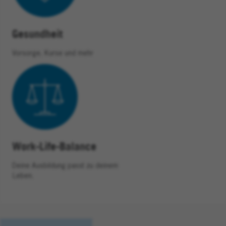
Gesundheit
Vorsorge, Kurse und mehr
Work-Life-Balance
Deine Ausbildung passt zu deinem
Leben.