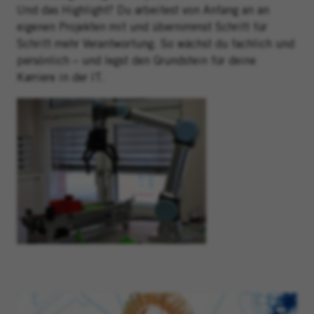
Und das Highlight? Du arbeitest von Anfang an an
eigenen Projekten mit und übernimmst Schritt für
Schritt mehr Verantwortung. So wächst du fachlich und
persönlich – und legst den Grundstein für deine
Karriere in der IT.