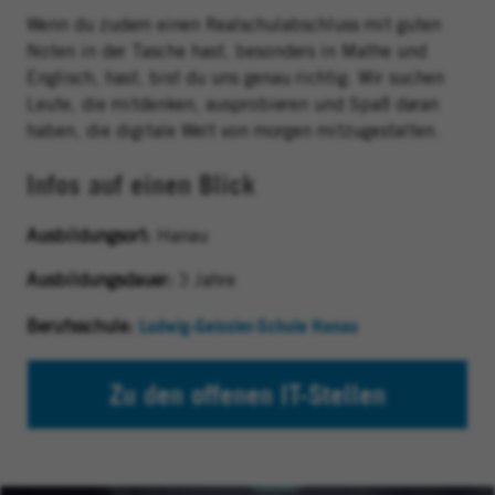
Wenn du zudem einen Realschulabschluss mit
guten
Noten in der Tasche hast, besonders in Mathe und
Englisch, hast, bist du uns genau richtig. Wir suchen
Leute, die mitdenken, ausprobieren und Spaß daran
haben, die digitale Welt von morgen mitzugestalten.
Infos auf einen Blick
Ausbildungsort:
Hanau
Ausbildungsdauer:
3 Jahre
Ludwig-Geissler-Schule Hanau
(wird in einem neu
Berufsschule:
Zu den offenen IT-Stellen