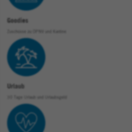
Goodies
Zuschüsse zu ÖPNV und Kantine
Urlaub
30 Tage Urlaub und Urlaubsgeld