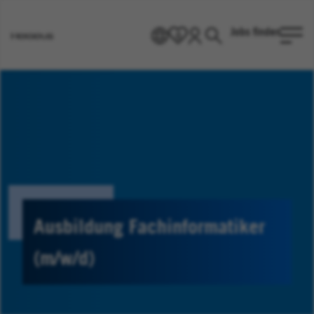
Jobs finden
DE
0
Heraeus
Homepage
Ausbildung Fachinformatiker
(m/w/d)