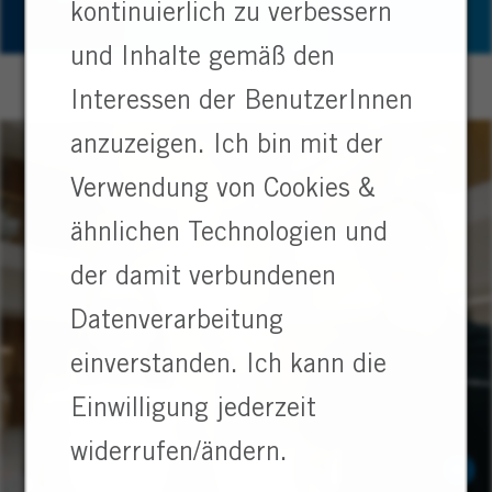
kontinuierlich zu verbessern
und Inhalte gemäß den
Interessen der BenutzerInnen
anzuzeigen. Ich bin mit der
Verwendung von Cookies &
ähnlichen Technologien und
der damit verbundenen
Datenverarbeitung
einverstanden. Ich kann die
Einwilligung jederzeit
widerrufen/ändern.