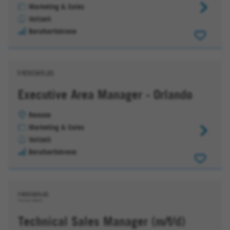
Marketing & Sales
Vice
Vollzeit
President
Berufserfahrene
-
National
Accounts
Executive Area Manager - Orlando
Remote
Marketing & Sales
Executive
Vollzeit
Area
Berufserfahrene
Manager
-
Orlando
Technical Sales Manager (m/f/d)