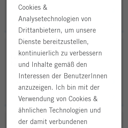
Remote
Cookies &
Marketing & Sales
Executive
Vollzeit
Area
Analysetechnologien von
Berufserfahrene
Manager
Drittanbietern, um unsere
-
Houston
Dienste bereitzustellen,
kontinuierlich zu verbessern
Executive Area Manager -
Tallahassee Territory
und Inhalte gemäß den
Remote
Interessen der BenutzerInnen
Executive
Marketing & Sales
anzuzeigen. Ich bin mit der
Area
Vollzeit
Manager
Berufserfahrene
Verwendung von Cookies &
-
Tallahass
ähnlichen Technologien und
Territory
der damit verbundenen