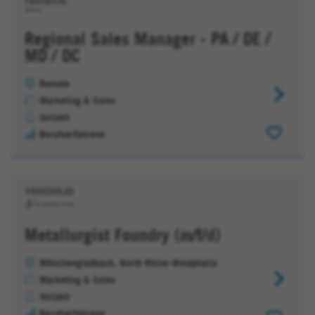
-
Chemical
Regional Sales Manager - PA / DE /
Products
MD / DC
Remote
Regional
Marketing & Sales
Sales
Vollzeit
Manager
Berufserfahrene
-
PA
/
DE
/
MD
Metallurgist Foundry (m/f/d)
/
DC
Mönchengladbach, North Rhine-Westphalia
Metallurgi
Marketing & Sales
Foundry
Vollzeit
(m/f/d)
Berufserfahrene