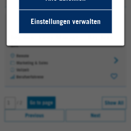
(m/w/d)
Platinum
Group
Einstellungen verwalten
Metals
Regional Sales Manager - Bay Area,
CA
Remote
Regional
Marketing & Sales
Sales
Vollzeit
Manager
Berufserfahrene
-
Bay
Area,
Go to page
CA
Show All
/ 2
Previous
Next