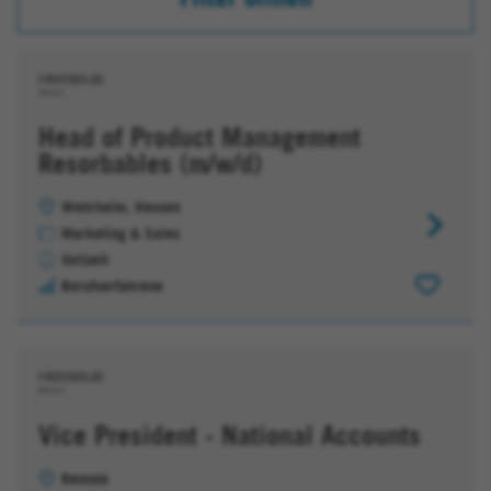
Head of Product Management
Resorbables (m/w/d)
Wehrheim, Hessen
Head
Marketing & Sales
of
Vollzeit
Product
Berufserfahrene
Managem
Resorbab
(m/w/d)
Vice President - National Accounts
Remote