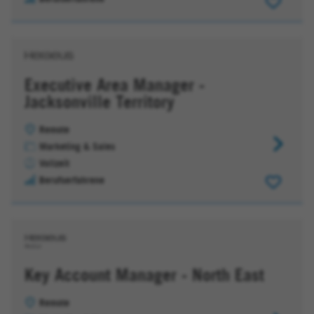
Executive Area Manager -
Jacksonville Territory
Remote
Executive
Marketing & Sales
Area
Vollzeit
Manager
Berufserfahrene
-
Jacksonvi
Territory
Key Account Manager - North East
Remote