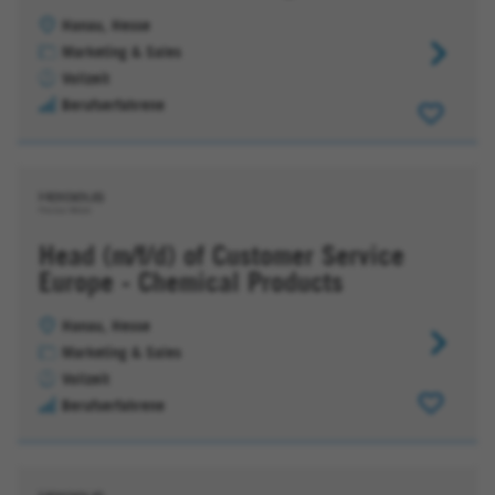
Hanau, Hesse
Marketing & Sales
Technical
Vollzeit
Sales
Berufserfahrene
Manager
(m/f/d)
Head (m/f/d) of Customer Service
Europe - Chemical Products
Hanau, Hesse
Head
Marketing & Sales
(m/f/d)
Vollzeit
of
Berufserfahrene
Customer
Service
Europe