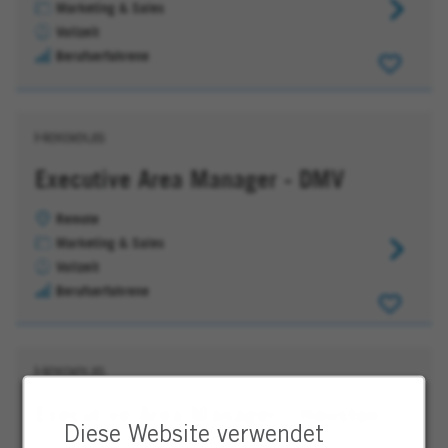
Marketing & Sales
Key
Vollzeit
Account
Berufserfahrene
Manager
-
North
East
Executive Area Manager - DMV
Remote
Marketing & Sales
Executive
Vollzeit
Area
Berufserfahrene
Manager
-
DMV
Executive Area Manager - Houston
Diese Website verwendet