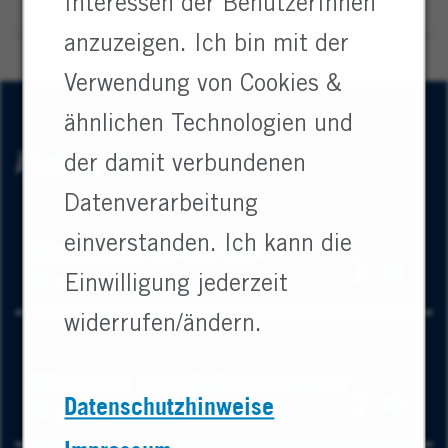
Interessen der BenutzerInnen
anzuzeigen. Ich bin mit der
Verwendung von Cookies &
ähnlichen Technologien und
Ähnliche Jobs
der damit verbundenen
Datenverarbeitung
einverstanden. Ich kann die
Werkstudent (m/w/d) CAD
Werkst
Hanau, Deutschland
Einwilligung jederzeit
(m/w/d)
save
widerrufen/ändern.
this
CAD
job
Mitarbeiter (m/w/d) Werkfeuerwehr
Mitarbe
Datenschutzhinweise
Hanau, Deutschland
(m/w/d)
save