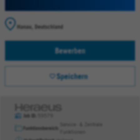
Hanau, Deutschland
Bewerben
Speichern
Job ID
59579
Service- & Zentrale
Funktionsbereich
Funktionen