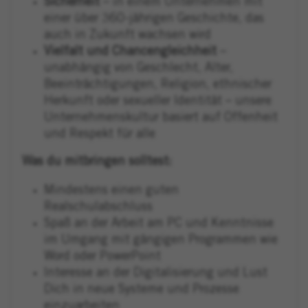
Sicherheit
– in einem Unternehmen mit
einer über 360-jährigen Geschichte, das
auch in Zukunft wachsen wird
Vielfalt und Chancengleichheit
–
unabhängig von Geschlecht, Alter,
Beeinträchtigungen, Religion, ethnischer
Herkunft oder sexueller Identität – unsere
Unternehmenskultur basiert auf Offenheit
und Respekt für alle
Was du mitbringen solltest:
Mindestens einen guten
Realschulabschluss
Spaß an der Arbeit am PC und Kenntnisse
im Umgang mit gängigen Programmen wie
Word oder PowerPoint
Interesse an der Digitalisierung und Lust
Dich in neue Systeme und Prozesse
einzuarbeiten