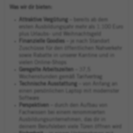
Was wir dir bieten:
Attraktive Vergütung
– bereits ab dem
ersten Ausbildungsjahr mehr als 1.100 Euro
plus Urlaubs- und Weihnachtsgeld
Finanzielle Goodies
– je nach Standort
Zuschüsse für den öffentlichen Nahverkehr
sowie Rabatte in unserer Kantine und in
vielen Online-Shops
Geregelte Arbeitszeiten
– 37,5
Wochenstunden gemäß Tarifvertrag
Technische Ausstattung
– von Anfang an
einen persönlichen Laptop mit modernster
Software
Perspektiven
– durch den Aufbau von
Fachwissen bei einem renommierten
Ausbildungsunternehmen, das dir in
deinem Berufsleben viele Türen öffnen wird