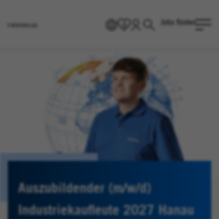
Jobs finden
DE
0
Heraeus
Homepage
Auszubildender (m/w/d)
Industriekaufleute 2027 Hanau