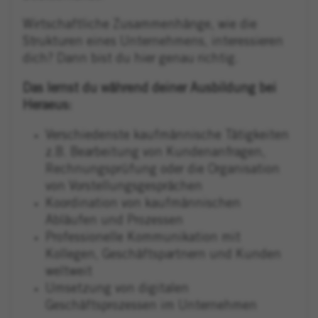
Wirtschaftliche Zusammenhänge, wie die
Strukturen eines Unternehmens, interessieren
dich? Dann bist du hier genau richtig.
Das lernst du während deiner Ausbildung bei
Heraeus:
Verschiedenste kaufmännische Tätigkeiten
z.B. Bearbeitung von Kundenanfragen,
Rechnungsprüfung oder die Organisation
von Vorstellungsgesprächen
Koordination von kaufmännischen
Abläufen und Prozessen
Professionelle Kommunikation mit
Kollegen, Geschäftspartnern und Kunden
weltweit
Umsetzung von digitalen
Geschäftsprozessen im Unternehmen