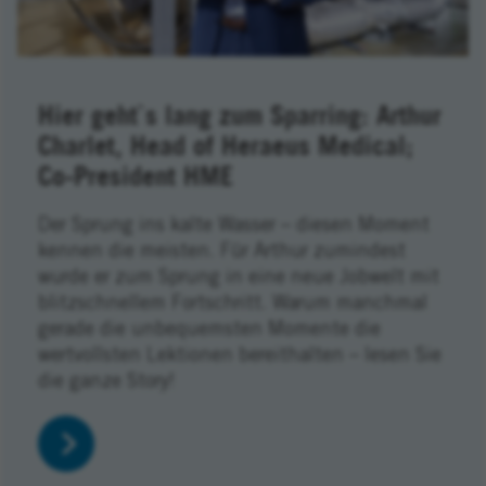
Hier geht`s lang zum Sparring: Arthur
Charlet, Head of Heraeus Medical;
Co-President HME
Der Sprung ins kalte Wasser – diesen Moment
kennen die meisten. Für Arthur zumindest
wurde er zum Sprung in eine neue Jobwelt mit
blitzschnellem Fortschritt. Warum manchmal
gerade die unbequemsten Momente die
wertvollsten Lektionen bereithalten – lesen Sie
die ganze Story!