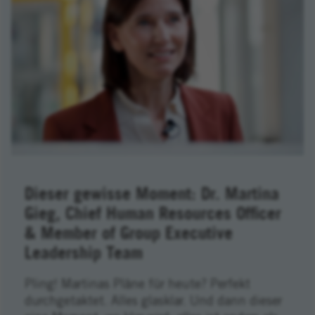
Dieser gewisse Moment: Dr. Martina
Gieg, Chief Human Resources Officer
& Member of Group Executive
Leadership Team
Pling! Martinas Pläne für heute? Perfekt
durchgetaktet. Alles glasklar. Und dann dieser