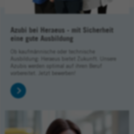
Azubi bei Heraeus - mit Sicherheit
eine gute Ausbildung
Ob kaufmännische oder technische
Ausbildung: Heraeus bietet Zukunft. Unsere
Azubis werden optimal auf ihren Beruf
vorbereitet. Jetzt bewerben!