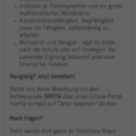
Interesse an Fremdsprachen und ein gutes
mathematisches Verständnis
Konzentrationsfähigkeit, Sorgfältigkeit
sowie die Fähigkeit, selbstständig zu
arbeiten
Motivation und Neugier – egal ob direkt
nach der Schule oder auf Umwegen: bei
passender Eignung bekommt jeder eine
Chance bei Heraeus
Neugierig? Jetzt bewerben!
Sende uns deine Bewerbung mit dem
Referenzcode
59579
über unser Online-Portal.
Hierfür einfach auf "Jetzt bewerben" klicken.
Noch Fragen?
Dann wende dich gerne an
Christiane Kraus